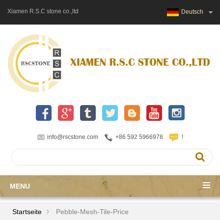
Xiamen R.S.C stone co.,ltd
Deutsch
info@rscstone.com
+86 592 5966978
!
MENU
Startseite
Pebble-Mesh-Tile-Price