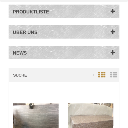
PRODUKTLISTE
ÜBER UNS
NEWS
SUCHE
:
Grid View
List V