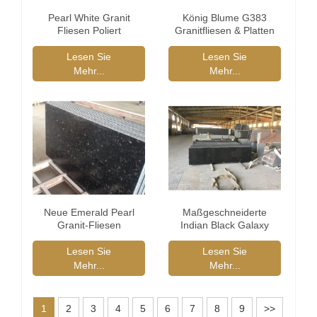
Pearl White Granit
König Blume G383
Fliesen Poliert
Granitfliesen & Platten
Lesen Sie
Lesen Sie
Mehr...
Mehr...
Neue Emerald Pearl
Maßgeschneiderte
Granit-Fliesen
Indian Black Galaxy
Granit
Lesen Sie
Lesen Sie
Mehr...
Mehr...
1
2
3
4
5
6
7
8
9
>>