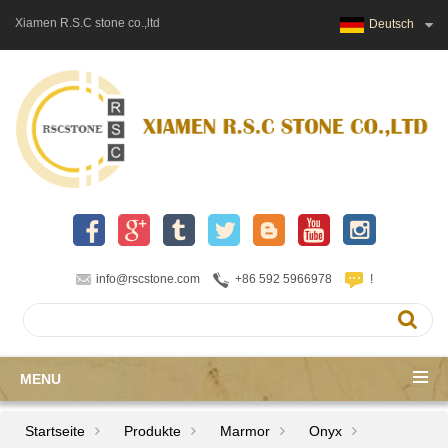
Xiamen R.S.C stone co.,ltd
Deutsch
info@rscstone.com
+86 592 5966978
!
MENU
Startseite
Produkte
Marmor
Onyx