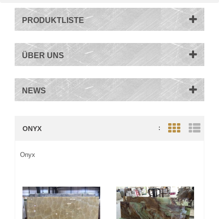
PRODUKTLISTE
ÜBER UNS
NEWS
ONYX
:
Grid View
List V
Onyx