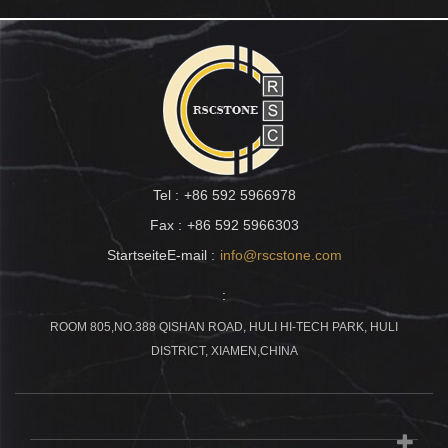
Tel :
+86 592 5966978
Fax :
+86 592 5966303
StartseiteE-mail :
info@rscstone.com
:
ROOM 805,NO.388 QISHAN ROAD, HULI HI-TECH PARK, HULI
DISTRICT, XIAMEN,CHINA