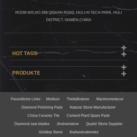
:
ROOM 805,NO.388 QISHAN ROAD, HULI HI-TECH PARK, HULI
DISTRICT, XIAMEN,CHINA
HOT TAGS
PRODUKTE
Freundliche Links :
Molibon
Thefaithstone
Marshomedecor
Diamond Polishing Pads
Natural Stone Manufacturer
China Ceramic Tile
Cement Plant Spare Parts
Diamond saw blades
Jinshanstone
Quartz Stone Supplier
Goldtop Stone
thailandcabinetry