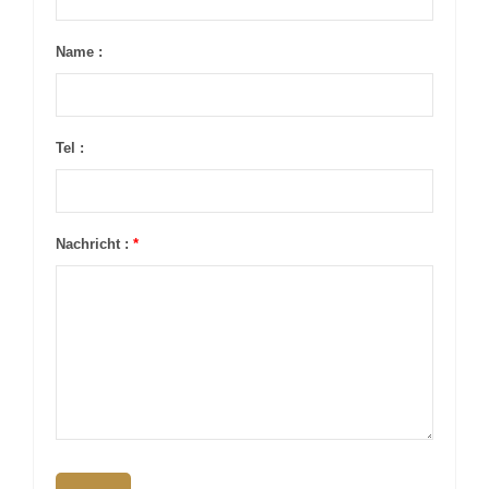
Name :
Tel :
Nachricht :
*