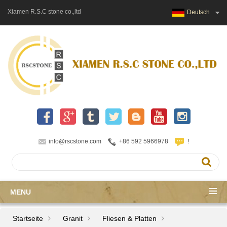
Xiamen R.S.C stone co.,ltd
Deutsch
info@rscstone.com
+86 592 5966978
!
MENU
Startseite
Granit
Fliesen & Platten