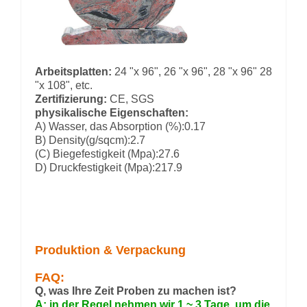
Arbeitsplatten:
24 "x 96", 26 "x 96", 28 "x 96" 28
"x 108", etc.
Zertifizierung:
CE, SGS
physikalische Eigenschaften:
A) Wasser, das Absorption (%):0.17
B) Density(g/sqcm):2.7
(C) Biegefestigkeit (Mpa):27.6
D) Druckfestigkeit (Mpa):217.9
Produktion & Verpackung
FAQ:
Q, was Ihre Zeit Proben zu machen ist?
A: in der Regel nehmen wir 1 ~ 3 Tage, um die