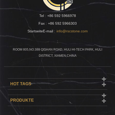
Tel :
+86 592 5966978
Fax :
+86 592 5966303
StartseiteE-mail :
info@rscstone.com
:
ROOM 805,NO.388 QISHAN ROAD, HULI HI-TECH PARK, HULI
DISTRICT, XIAMEN,CHINA
HOT TAGS
PRODUKTE