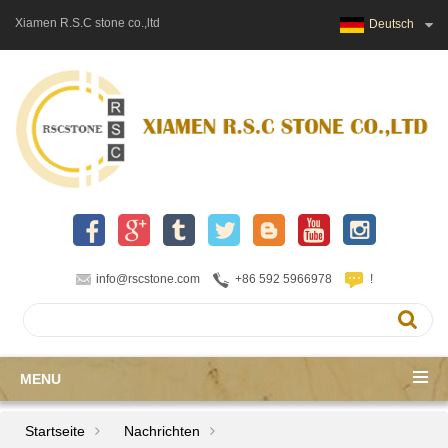
Xiamen R.S.C stone co.,ltd
Deutsch
info@rscstone.com
+86 592 5966978
!
MENU
Startseite
Nachrichten