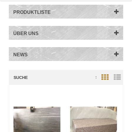
PRODUKTLISTE
ÜBER UNS
NEWS
SUCHE
:
Grid View
List V