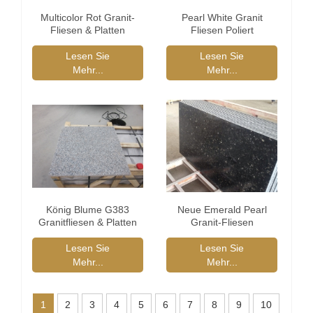
Multicolor Rot Granit-
Pearl White Granit
Fliesen & Platten
Fliesen Poliert
Lesen Sie
Lesen Sie
Mehr...
Mehr...
König Blume G383
Neue Emerald Pearl
Granitfliesen & Platten
Granit-Fliesen
Lesen Sie
Lesen Sie
Mehr...
Mehr...
1
2
3
4
5
6
7
8
9
10