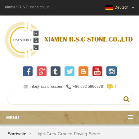
Xiamen R.S.C stone co.,ltd
Deutsch
info@rscstone.com
+86 592 5966978
!
MENU
Startseite
Light-Grey-Granite-Paving-Stone