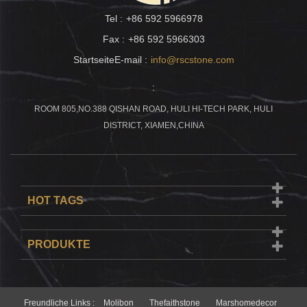
Tel :
+86 592 5966978
Fax :
+86 592 5966303
StartseiteE-mail :
info@rscstone.com
:
ROOM 805,NO.388 QISHAN ROAD, HULI HI-TECH PARK, HULI
DISTRICT, XIAMEN,CHINA
HOT TAGS
PRODUKTE
Freundliche Links :
Molibon
Thefaithstone
Marshomedecor