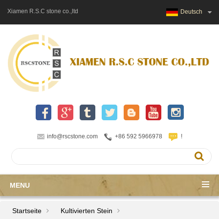
Xiamen R.S.C stone co.,ltd
Deutsch
info@rscstone.com
+86 592 5966978
!
MENU
Startseite
Kultivierten Stein