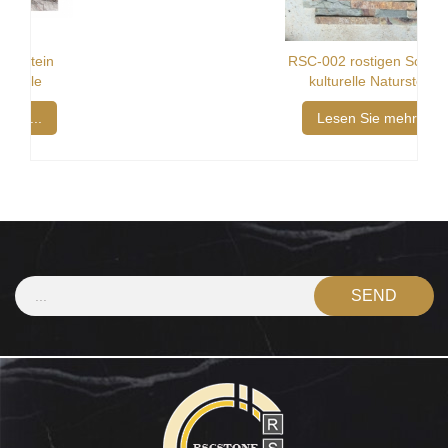
RSC-002 rostigen Schiefer
kulturelle Naturstein
Lesen Sie mehr...