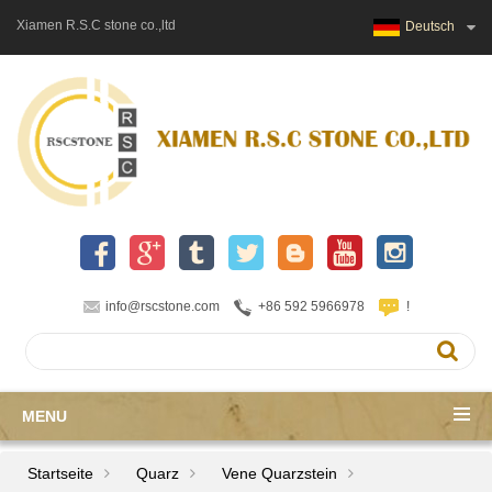
Xiamen R.S.C stone co.,ltd
Deutsch
info@rscstone.com
+86 592 5966978
!
MENU
Startseite
Quarz
Vene Quarzstein