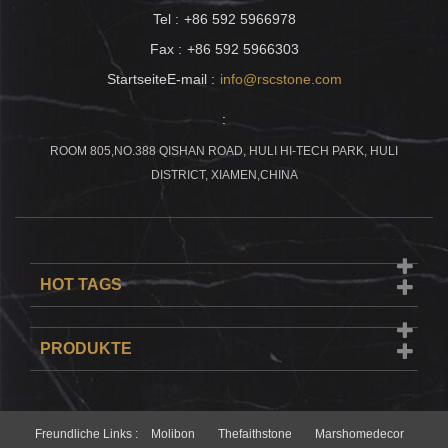
Tel :
+86 592 5966978
Fax :
+86 592 5966303
StartseiteE-mail :
info@rscstone.com
:
ROOM 805,NO.388 QISHAN ROAD, HULI HI-TECH PARK, HULI
DISTRICT, XIAMEN,CHINA
HOT TAGS
PRODUKTE
Freundliche Links :
Molibon
Thefaithstone
Marshomedecor