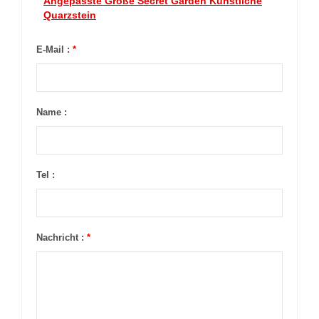
Angepasste Größe Secret Garden Künstliche
Quarzstein
E-Mail :
*
Name :
Tel :
Nachricht :
*