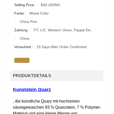
Selling Price :
$40-100/m2
Farbe :
Mixed Color
:
China Port
Zahlung :
T/T, L/C, Western Union, Paypal Etc.
:
China
Vorlaufzeit :
15 Days After Order Confirmed.
PRODUKTDETAILS
Kunststein Quarz
, die künstliche Quarz mit hochreinen
säuregewaschen 93 % Quarzstein, 7 % Polymer-
Material und eine kleine Menge von