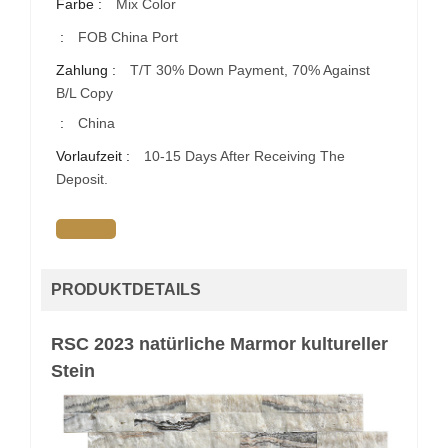
Farbe :
Mix Color
:
FOB China Port
Zahlung :
T/T 30% Down Payment, 70% Against
B/L Copy
:
China
Vorlaufzeit :
10-15 Days After Receiving The
Deposit.
PRODUKTDETAILS
RSC 2023 natürliche Marmor kultureller
Stein