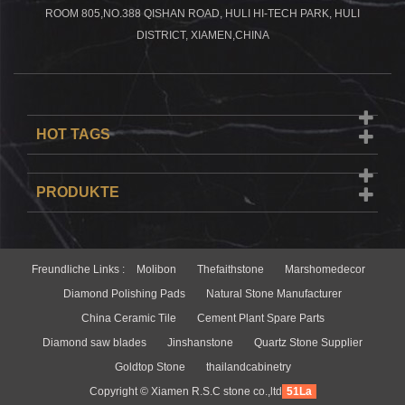
ROOM 805,NO.388 QISHAN ROAD, HULI HI-TECH PARK, HULI
DISTRICT, XIAMEN,CHINA
HOT TAGS
PRODUKTE
Freundliche Links :
Molibon
Thefaithstone
Marshomedecor
Diamond Polishing Pads
Natural Stone Manufacturer
China Ceramic Tile
Cement Plant Spare Parts
Diamond saw blades
Jinshanstone
Quartz Stone Supplier
Goldtop Stone
thailandcabinetry
Copyright © Xiamen R.S.C stone co.,ltd
51La