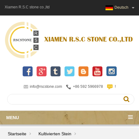
Xiamen R.S.C stone co.,ltd
Deutsch
info@rscstone.com
+86 592 5966978
!
MENU
Startseite
Kultivierten Stein