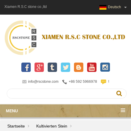
Xiamen R.S.C stone co.,ltd
Deutsch
info@rscstone.com
+86 592 5966978
!
MENU
Startseite
Kultivierten Stein