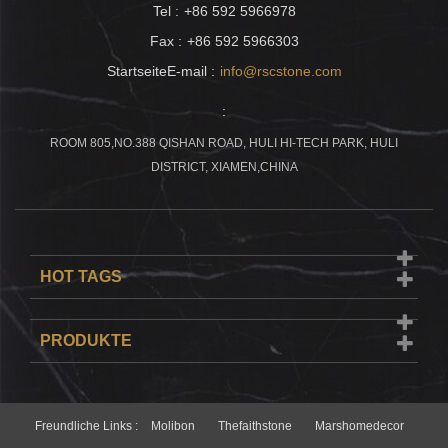
Tel :
+86 592 5966978
Fax :
+86 592 5966303
StartseiteE-mail :
info@rscstone.com
:
ROOM 805,NO.388 QISHAN ROAD, HULI HI-TECH PARK, HULI
DISTRICT, XIAMEN,CHINA
HOT TAGS
PRODUKTE
Freundliche Links :
Molibon
Thefaithstone
Marshomedecor