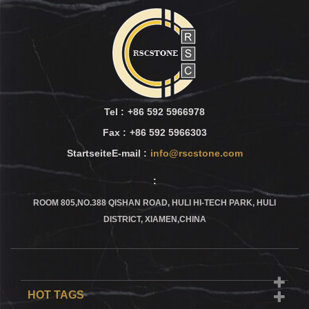
Tel :
+86 592 5966978
Fax :
+86 592 5966303
StartseiteE-mail :
info@rscstone.com
:
ROOM 805,NO.388 QISHAN ROAD, HULI HI-TECH PARK, HULI
DISTRICT, XIAMEN,CHINA
HOT TAGS