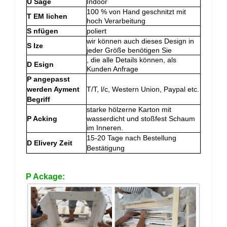
U
Sage
Indoor
100 % von Hand geschnitzt mit
T
EM
lichen
hoch Verarbeitung
S
nfügen
poliert
wir können auch dieses Design in
S
Ize
jeder Größe benötigen Sie
, die alle Details können, als
D
Esign
Kunden Anfrage
P
angepasst
werden Ayment
T/T, l/c, Western Union, Paypal etc.
Begriff
starke hölzerne Karton mit
P
Acking
wasserdicht und stoßfest Schaum
im Inneren.
15-20 Tage nach Bestellung
D
Elivery Zeit
Bestätigung
P
Ackage: