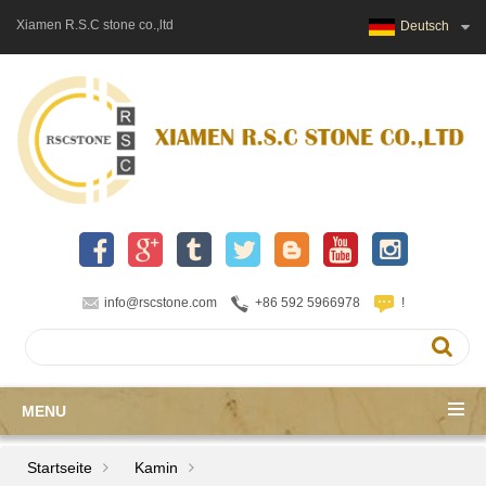
Xiamen R.S.C stone co.,ltd
Deutsch
info@rscstone.com
+86 592 5966978
!
MENU
Startseite
Kamin